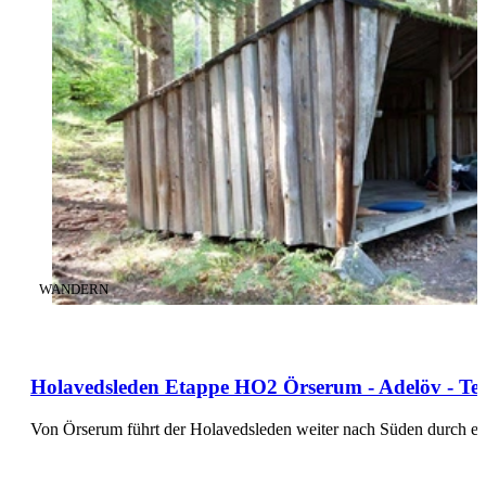
KATEGORIE
:
WANDERN
Holavedsleden Etappe HO2 Örserum - Adelöv - Tei
Von Örserum führt der Holavedsleden weiter nach Süden durch ei