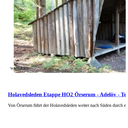
KATEGORIE
:
WANDERN
Holavedsleden Etappe HO2 Örserum - Adelöv - Tei
Von Örserum führt der Holavedsleden weiter nach Süden durch ei