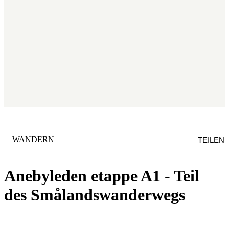
KATEGORIE
:
WANDERN
TEILEN
Anebyleden etappe A1 - Teil
des Smålandswanderwegs