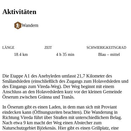
Aktivitäten
Wandern
LÄNGE
ZEIT
SCHWIERIGKEITSGRAD
Informationen
18.4
km
4 h 35 min
Blau – mittel
zum
Weg
Beschreibung
Die Etappe A1 des Anebyleden umfasst 21,7 Kilometer des
Smålandsleden (einschließlich des Zugangs zum Holavedsleden und
des Eingangs zum Vireda-Weg). Der Weg beginnt mit einem
Anschluss an den Holavedsleden kurz vor der kleinen Gemeinde
Örserum zwischen Gränna und Tranås.
In Örserum gibt es einen Laden, in dem man sich mit Proviant
eindecken kann (Öffnungszeiten beachten). Die Wanderung in
Richtung Vireda führt über Straßen mit unterschiedlichem Belag.
Nach etwa 9 km macht der Weg einen Abstecher zum
Naturschutzgebiet Björkenäs. Hier gibt es einen Grillplatz, eine