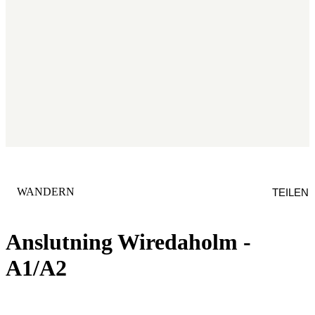
KATEGORIE
:
WANDERN
TEILEN
Anslutning Wiredaholm -
A1/A2