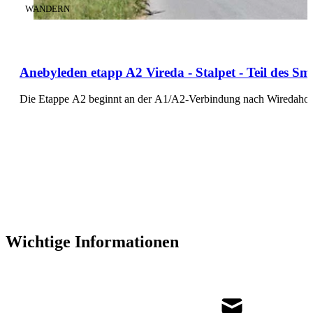
KATEGORIE
:
WANDERN
Anebyleden etapp A2 Vireda - Stalpet - Teil des 
Die Etappe A2 beginnt an der A1/A2-Verbindung nach Wiredaholm
Wichtige Informationen