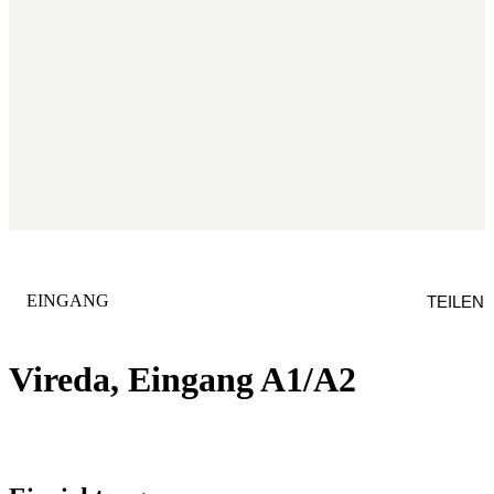
KATEGORIE
:
EINGANG
TEILEN
Vireda, Eingang A1/A2