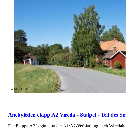
KATEGORIE
:
WANDERN
Anebyleden etapp A2 Vireda - Stalpet - Teil des 
Die Etappe A2 beginnt an der A1/A2-Verbindung nach Wiredaholm