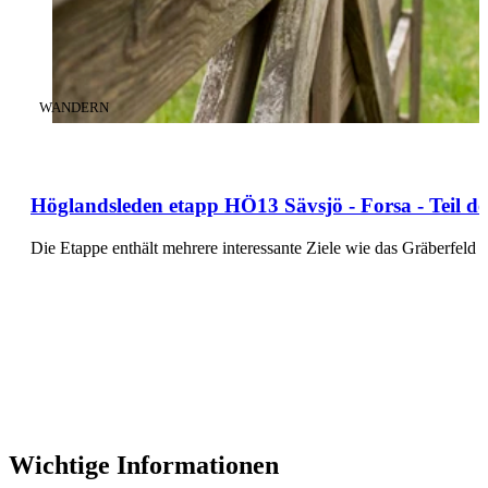
KATEGORIE
:
WANDERN
Höglandsleden etapp HÖ13 Sävsjö - Forsa - Teil 
Die Etappe enthält mehrere interessante Ziele wie das Gräberfel
Wichtige Informationen