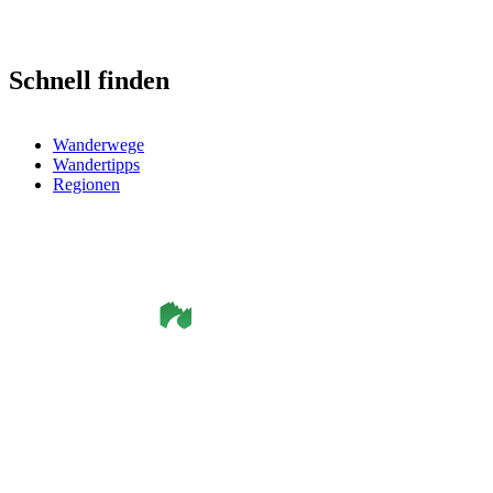
Schnell finden
Wanderwege
Wandertipps
Regionen
©
Smålandsleden
& OutdoorMap. All rights reserved.
Datenschutzerklärung
•
Cookie-Richtlinie