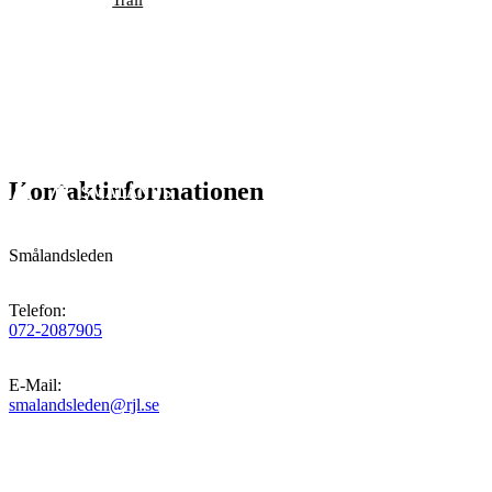
Trail
Kontaktinformationen
Smålandsleden
Telefon
:
072-2087905
E-Mail
:
smalandsleden@rjl.se