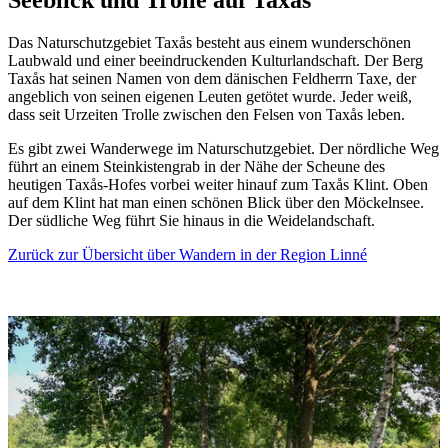
Seeblick und Trolle auf Taxås
Das Naturschutzgebiet Taxås besteht aus einem wunderschönen
Laubwald und einer beeindruckenden Kulturlandschaft. Der Berg
Taxås hat seinen Namen von dem dänischen Feldherrn Taxe, der
angeblich von seinen eigenen Leuten getötet wurde. Jeder weiß,
dass seit Urzeiten Trolle zwischen den Felsen von Taxås leben.
Es gibt zwei Wanderwege im Naturschutzgebiet. Der nördliche Weg
führt an einem Steinkistengrab in der Nähe der Scheune des
heutigen Taxås-Hofes vorbei weiter hinauf zum Taxås Klint. Oben
auf dem Klint hat man einen schönen Blick über den Möckelnsee.
Der südliche Weg führt Sie hinaus in die Weidelandschaft.
Zurück zur Übersicht über Wandern in der Region Linné
Bildergalerie