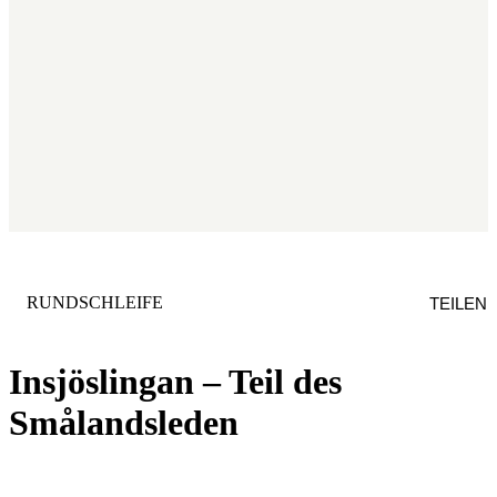
KATEGORIE
:
RUNDSCHLEIFE
TEILEN
Insjöslingan – Teil des
Smålandsleden