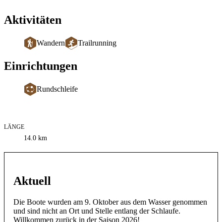
Aktivitäten
Wandern
Trailrunning
Einrichtungen
Rundschleife
LÄNGE
Informationen
14.0
km
zum
Weg
Aktuell
Die Boote wurden am 9. Oktober aus dem Wasser genommen
und sind nicht an Ort und Stelle entlang der Schlaufe.
Willkommen zurück in der Saison 2026!