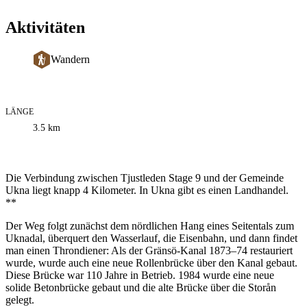
Aktivitäten
Wandern
LÄNGE
Informationen
3.5
km
zum
Weg
Beschreibung
Die Verbindung zwischen Tjustleden Stage 9 und der Gemeinde
Ukna liegt knapp 4 Kilometer. In Ukna gibt es einen Landhandel.
**
Der Weg folgt zunächst dem nördlichen Hang eines Seitentals zum
Uknadal, überquert den Wasserlauf, die Eisenbahn, und dann findet
man einen Throndiener: Als der Gränsö-Kanal 1873–74 restauriert
wurde, wurde auch eine neue Rollenbrücke über den Kanal gebaut.
Diese Brücke war 110 Jahre in Betrieb. 1984 wurde eine neue
solide Betonbrücke gebaut und die alte Brücke über die Storån
gelegt.