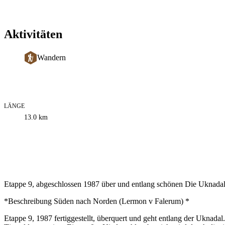
Aktivitäten
Wandern
LÄNGE
Informationen
13.0
km
zum
Weg
Beschreibung
Etappe 9, abgeschlossen 1987 über und entlang schönen Die Uknadal - 
*Beschreibung Süden nach Norden (Lermon v Falerum) *
Etappe 9, 1987 fertiggestellt, überquert und geht entlang der Uknadal. 