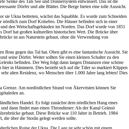
tiefe Senke des Tals See und Donnersystem entwässert. Das ist die
ressante Dörfer und alte Blätter. Die Berge bieten eine tolle Aussicht.
r sie Ukna beitreten, wächst das Squabble. Es wurde zum Schneiden
 nördlich zum Dorf Kolsebro. Die Häuser befinden sich in einer
aße und den Wirtschaftsgebäuden im Norden. Das Dorf wurde von 1851
s Dorf hat großen kulturellen historischen Wert. Die Brücke über
orbrücke ist aus Naturstein gebaut, ohne die Verwendung von
n Brau gegen das Tal hat. Oben gibt es eine fantastische Aussicht. Sie
d seine Dörfer. Weiter sollten Sie einen kleinen Schalter zu den
 Gelenks befinden. Der Weg folgt dann langen Distanzen eine schöne
 hier in Hämmern. Dies bezieht sich auf die Täler so markiert Klippen
 sehr alten Residenz, wo Menschen über 1.000 Jahre lang lebten! Dies
öta Grenze. Am nordöstlichen Strand von Åkervristen können Sie
tgötaleden an.
ländlichen Handel. Es folgt zunächst dem nördlichen Hang eines
n, und dann findet man einen Throndiener: Als der Kanal Gränsö
lzenbrücke gebaut. Diese Brücke war 110 Jahre in Betrieb. 1984
 die über die Storån gelegt werden sollte.
lalterlichen Ruine der Ukna. Die Lage ist sehr schön mit einem