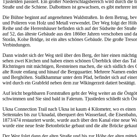
Tjustelden passiert. Ein großer Niederschlagsbereich wird durch die 
Straße und die Schiene. Dalbottnen ist gewachsen, es gibt mehrere inte
Die Bühne beginnt auf angenehmen Waldstraßen. In dem Betrug, bevo
und Polieren von Holz und Metall verwendet. Der Weg folgt der Höhe
Reihe und die Herrenhäuser befinden sich auf der Südseite der Str
auf 52, das älteste Gebäude aus den 1860er Jahren verschoben und da
Storån, Kolse Bridge, ist ein altes schönes Gebäude. Die große Tres
Verbindungen.
Dann windet sich der Weg steil über den Berg, der hier einen mächtige
sehen zwei Kirchen und haben einen schönen Überblick über das Tal un
Richtringen mit mächtigen, Reststeinen machen, die sich südlich des
alte Route entlang und hinauf die Bergquartier. Mehrere Namen enden
und Berghöhen. Stallkhammar unter dem Pfad, befindet sich auf einer
wird durch ein Grabfeld neben dem zur Wikingerzeit datiert bestätigt.
Auf leicht begehbaren Forststraßen geht der Weg weiter an die Östg
schwimmen und Sie sind bald in Falerum. Tjustleden schließt sich Ös
Ukna Connection Trail nach Ukna ist kaum 4 Kilometer, wo es einen 
Seitentales bis zur Uknadal, überquert den Wasserlauf, die Eisenbah
1873/474 restauriert wurde, wurde auch über den Kanal eine neue Wa
wurde eine neue feste Betonbrücke gebaut und die alte Brücke gekauft,
Der Weg folgt dann der alten Straße und bis zur Höhe der alten mitte