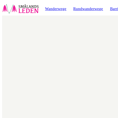
ptinhalt
ingen
Wanderwege
Rundwanderwege
Barri
Karte