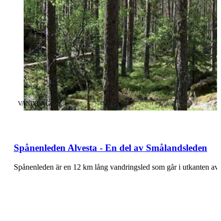
KATEGORI
:
VANDRING
Spånenleden Alvesta - En del av Smålandsleden
Spånenleden är en 12 km lång vandringsled som går i utkanten av