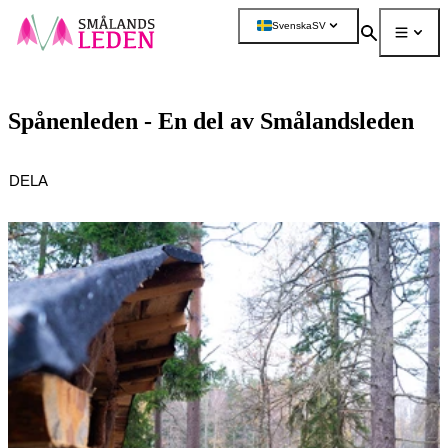
a till
dinnehåll
Svenska
SV
Sök
Meny
Mer
Spånenleden - En del av Smålandsleden
DELA
Bildspel
med
bilder