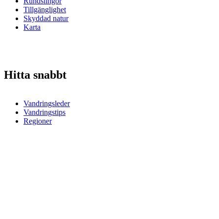
Rundslingor
Tillgänglighet
Skyddad natur
Karta
Hitta snabbt
Vandringsleder
Vandringstips
Regioner
©
Smålandsleden
& OutdoorMap. All rights reserved.