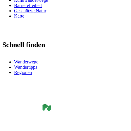
Rundwanderwege
Barrierefreiheit
Geschützte Natur
Karte
Schnell finden
Wanderwege
Wandertipps
Regionen
©
Smålandsleden
& OutdoorMap. All rights reserved.