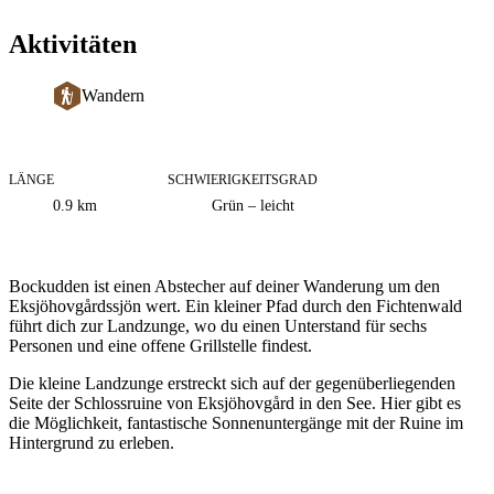
Aktivitäten
Wandern
LÄNGE
SCHWIERIGKEITSGRAD
Informationen
0.9
km
Grün – leicht
zum
Weg
Beschreibung
Bockudden ist einen Abstecher auf deiner Wanderung um den
Eksjöhovgårdssjön wert. Ein kleiner Pfad durch den Fichtenwald
führt dich zur Landzunge, wo du einen Unterstand für sechs
Personen und eine offene Grillstelle findest.
Die kleine Landzunge erstreckt sich auf der gegenüberliegenden
Seite der Schlossruine von Eksjöhovgård in den See. Hier gibt es
die Möglichkeit, fantastische Sonnenuntergänge mit der Ruine im
Hintergrund zu erleben.