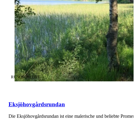
KATEGORIE
:
RUNDSCHLEIFE
Eksjöhovgårdsrundan
Die Eksjöhovgårdsrundan ist eine malerische und beliebte Prom