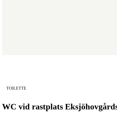
KATEGORIE
:
TOILETTE
WC vid rastplats Eksjöhovgårds