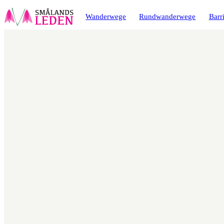
ptinhalt
ingen
Wanderwege
Rundwanderwege
Barri
Karte