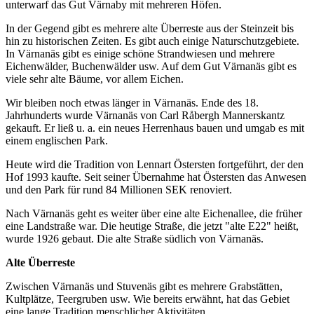
unterwarf das Gut Värnaby mit mehreren Höfen.
In der Gegend gibt es mehrere alte Überreste aus der Steinzeit bis
hin zu historischen Zeiten. Es gibt auch einige Naturschutzgebiete.
In Värnanäs gibt es einige schöne Strandwiesen und mehrere
Eichenwälder, Buchenwälder usw. Auf dem Gut Värnanäs gibt es
viele sehr alte Bäume, vor allem Eichen.
Wir bleiben noch etwas länger in Värnanäs. Ende des 18.
Jahrhunderts wurde Värnanäs von Carl Råbergh Mannerskantz
gekauft. Er ließ u. a. ein neues Herrenhaus bauen und umgab es mit
einem englischen Park.
Heute wird die Tradition von Lennart Östersten fortgeführt, der den
Hof 1993 kaufte. Seit seiner Übernahme hat Östersten das Anwesen
und den Park für rund 84 Millionen SEK renoviert.
Nach Värnanäs geht es weiter über eine alte Eichenallee, die früher
eine Landstraße war. Die heutige Straße, die jetzt "alte E22" heißt,
wurde 1926 gebaut. Die alte Straße südlich von Värnanäs.
Alte Überreste
Zwischen Värnanäs und Stuvenäs gibt es mehrere Grabstätten,
Kultplätze, Teergruben usw. Wie bereits erwähnt, hat das Gebiet
eine lange Tradition menschlicher Aktivitäten.