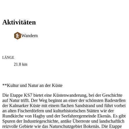
Aktivitäten
Wandern
LÄNGE
Informationen
21.8
km
zum
Weg
Beschreibung
**Kultur und Natur an der Küste
Die Etappe KS7 bietet eine Küstenwanderung, bei der Geschichte
auf Natur trifft. Der Weg beginnt an einer der schönsten Badestellen
der Kalmarker Küste mit einem flachen Sandstrand und führt vorbei
an alten Fischerdörfern und kulturhistorischen Stätten wie der
Rundkirche von Hagby und der Seefahrergemeinde Ekenäs. Es gibt
Spuren der Industriegeschichte, antike Überreste und landschaftlich
reizvolle Gebiete wie das Naturschutzgebiet Bokenäs. Die Etappe