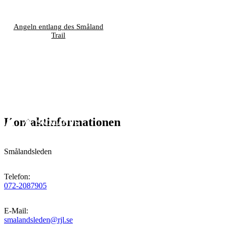
Angeln entlang des Småland
Trail
Kontaktinformationen
Smålandsleden
Telefon
:
072-2087905
E-Mail
:
smalandsleden@rjl.se