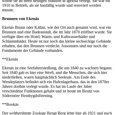
wurde sie an ihren heutigen Standort in Igelösa verlegt. Sie war bis
1910 in Betrieb, als sie baufällig wurde und renoviert werden
musste.
Brunnen von Ekenäs
Ekenäs Brunn oder Källan, wie der Ort auch genannt wird, war ein
Brunnen und eine Badeanstalt, die im Jahr 1870 eröffnet wurde. Sie
verfügte über ein Hotel, Warm- und Kaltwasserbäder und
Schlammbäder. Heute ist nur noch das kleine sechseckige Gebäude
erhalten, das den Brunnen verdeckt. Ansonsten sind nur noch die
Fundamente der Gebäude vorhanden.
**Ekenäs
Ekenäs ist eine Seefahrersiedlung, die um 1840 zu wachsen begann.
Seit 1840 gab es hier eine Werft, und die Menschen, die sich hier
niederließen, waren hauptsächlich Seeleute. Am Ende des
Wendeplatzes befindet sich ein Hafenlagerhaus, das in den 1870er
Jahren dorthin verlegt wurde. Es hat im Laufe der Jahre
verschiedene Funktionen gehabt und ist heute im Besitz von
Södermöre Hembygdsförening.
**Bookäs
Der weltberühmte Zoologe Bengt Berg lebte hier ab 1921 und noch