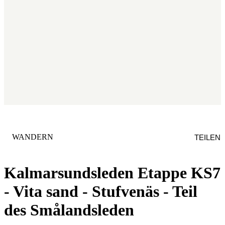
KATEGORIE
:
WANDERN
TEILEN
Kalmarsundsleden Etappe KS7
- Vita sand - Stufvenäs - Teil
des Smålandsleden