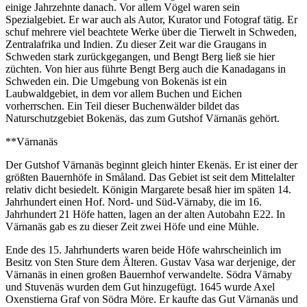
einige Jahrzehnte danach. Vor allem Vögel waren sein
Spezialgebiet. Er war auch als Autor, Kurator und Fotograf tätig. Er
schuf mehrere viel beachtete Werke über die Tierwelt in Schweden,
Zentralafrika und Indien. Zu dieser Zeit war die Graugans in
Schweden stark zurückgegangen, und Bengt Berg ließ sie hier
züchten. Von hier aus führte Bengt Berg auch die Kanadagans in
Schweden ein. Die Umgebung von Bokenäs ist ein
Laubwaldgebiet, in dem vor allem Buchen und Eichen
vorherrschen. Ein Teil dieser Buchenwälder bildet das
Naturschutzgebiet Bokenäs, das zum Gutshof Värnanäs gehört.
**Värnanäs
Der Gutshof Värnanäs beginnt gleich hinter Ekenäs. Er ist einer der
größten Bauernhöfe in Småland. Das Gebiet ist seit dem Mittelalter
relativ dicht besiedelt. Königin Margarete besaß hier im späten 14.
Jahrhundert einen Hof. Nord- und Süd-Värnaby, die im 16.
Jahrhundert 21 Höfe hatten, lagen an der alten Autobahn E22. In
Värnanäs gab es zu dieser Zeit zwei Höfe und eine Mühle.
Ende des 15. Jahrhunderts waren beide Höfe wahrscheinlich im
Besitz von Sten Sture dem Älteren. Gustav Vasa war derjenige, der
Värnanäs in einen großen Bauernhof verwandelte. Södra Värnaby
und Stuvenäs wurden dem Gut hinzugefügt. 1645 wurde Axel
Oxenstierna Graf von Södra Möre. Er kaufte das Gut Värnanäs und