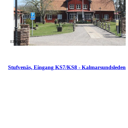
KATEGORIE
:
EINGANG
Stufvenäs, Eingang KS7/KS8 - Kalmarsundsleden