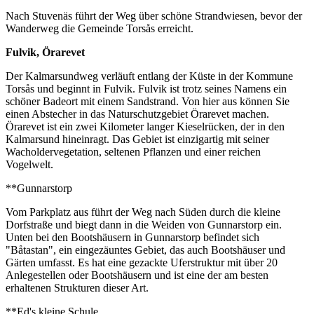
Nach Stuvenäs führt der Weg über schöne Strandwiesen, bevor der
Wanderweg die Gemeinde Torsås erreicht.
Fulvik, Örarevet
Der Kalmarsundweg verläuft entlang der Küste in der Kommune
Torsås und beginnt in Fulvik. Fulvik ist trotz seines Namens ein
schöner Badeort mit einem Sandstrand. Von hier aus können Sie
einen Abstecher in das Naturschutzgebiet Örarevet machen.
Örarevet ist ein zwei Kilometer langer Kieselrücken, der in den
Kalmarsund hineinragt. Das Gebiet ist einzigartig mit seiner
Wacholdervegetation, seltenen Pflanzen und einer reichen
Vogelwelt.
**Gunnarstorp
Vom Parkplatz aus führt der Weg nach Süden durch die kleine
Dorfstraße und biegt dann in die Weiden von Gunnarstorp ein.
Unten bei den Bootshäusern in Gunnarstorp befindet sich
"Båtastan", ein eingezäuntes Gebiet, das auch Bootshäuser und
Gärten umfasst. Es hat eine gezackte Uferstruktur mit über 20
Anlegestellen oder Bootshäusern und ist eine der am besten
erhaltenen Strukturen dieser Art.
**Ed's kleine Schule