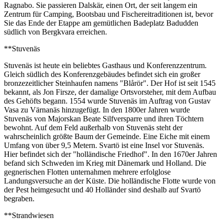
Ragnabo. Sie passieren Dalskär, einen Ort, der seit langem ein
Zentrum für Camping, Bootsbau und Fischereitraditionen ist, bevor
Sie das Ende der Etappe am gemütlichen Badeplatz Badudden
südlich von Bergkvara erreichen.
**Stuvenäs
Stuvenäs ist heute ein beliebtes Gasthaus und Konferenzzentrum.
Gleich südlich des Konferenzgebäudes befindet sich ein großer
bronzezeitlicher Steinhaufen namens "Blårör". Der Hof ist seit 1545
bekannt, als Jon Firsze, der damalige Ortsvorsteher, mit dem Aufbau
des Gehöfts begann. 1554 wurde Stuvenäs im Auftrag von Gustav
Vasa zu Värnanäs hinzugefügt. In den 1800er Jahren wurde
Stuvenäs von Majorskan Beate Silfversparre und ihren Töchtern
bewohnt. Auf dem Feld außerhalb von Stuvenäs steht der
wahrscheinlich größte Baum der Gemeinde. Eine Eiche mit einem
Umfang von über 9,5 Metern. Svartö ist eine Insel vor Stuvenäs.
Hier befindet sich der "holländische Friedhof". In den 1670er Jahren
befand sich Schweden im Krieg mit Dänemark und Holland. Die
gegnerischen Flotten unternahmen mehrere erfolglose
Landungsversuche an der Küste. Die holländische Flotte wurde von
der Pest heimgesucht und 40 Holländer sind deshalb auf Svartö
begraben.
**Strandwiesen