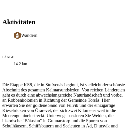
Aktivitäten
Wandern
LÄNGE
Informationen
14.2
km
zum
Weg
Beschreibung
Die Etappe KS8, die in Stufvenäs beginnt, ist vielleicht der schönste
Abschnitt des gesamten Kalmarsundsleden. Von reichen Ländereien
geht es durch eine abwechslungsreiche Naturlandschaft und vorbei
an Robbenkolonien in Richtung der Gemeinde Torsås. Hier
erwarten Sie der goldene Sand von Fulvik und der einzigartige
Kieselrücken von Örarevet, der sich zwei Kilometer weit in die
Meerenge hineinstreckt. Unterwegs passieren Sie Weiden, die
historische "Båtastan" in Gunnarstorp und die Spuren von
Schulhäusern, Schiffsbauern und Seeleuten in Åd, Djursvik und