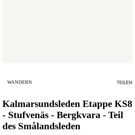
KATEGORIE
:
WANDERN
TEILEN
Kalmarsundsleden Etappe KS8
- Stufvenäs - Bergkvara - Teil
des Smålandsleden