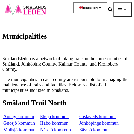
main
English
EN
ontent
Search
Menu
More
Municipalities
Smålandsleden is a network of hiking trails in the three counties of
Småland, Jönköping County, Kalmar County, and Kronoberg
County.
The municipalities in each county are responsible for managing the
maintenance of trails and facilities. Below is a list of all
municipalities included in Småland.
Småland Trail North
Aneby kommun
Eksjö kommun
Gislaveds kommun
Gnosjö kommun
Habo kommun
Jönköpings kommun
Mullsjö kommun
Nässjö kommun
Sävsjö kommun