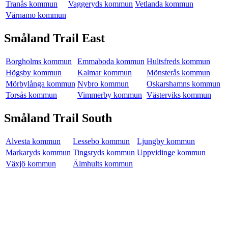
Tranås kommun
Vaggeryds kommun
Vetlanda kommun
Värnamo kommun
Småland Trail East
Borgholms kommun
Emmaboda kommun
Hultsfreds kommun
Högsby kommun
Kalmar kommun
Mönsterås kommun
Mörbylånga kommun
Nybro kommun
Oskarshamns kommun
Torsås kommun
Vimmerby kommun
Västerviks kommun
Småland Trail South
Alvesta kommun
Lessebo kommun
Ljungby kommun
Markaryds kommun
Tingsryds kommun
Uppvidinge kommun
Växjö kommun
Älmhults kommun