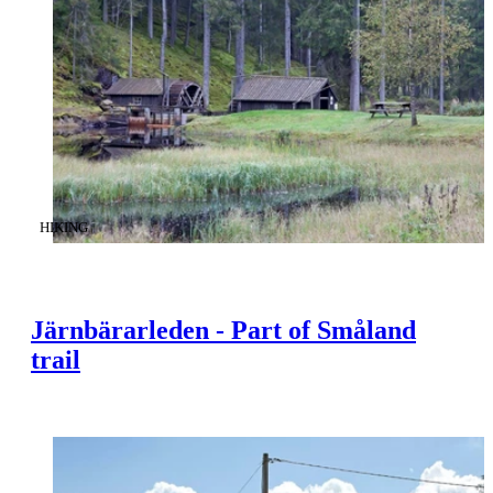
CATEGORY
:
HIKING
Järnbärarleden - Part of Småland
trail