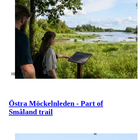
CATEGORY
:
HIKING
Östra Möckelnleden - Part of
Småland trail