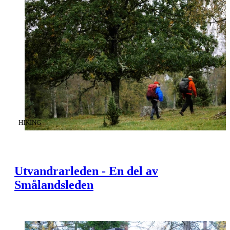
CATEGORY
:
HIKING
Utvandrarleden - En del av
Smålandsleden