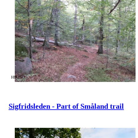
CATEGORY
:
HIKING
Sigfridsleden - Part of Småland trail