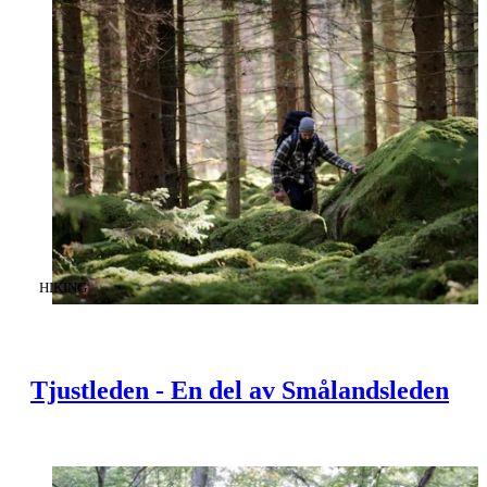
CATEGORY
:
HIKING
Tjustleden - En del av Smålandsleden