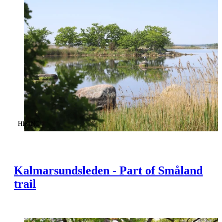
CATEGORY
:
HIKING
Kalmarsundsleden - Part of Småland
trail